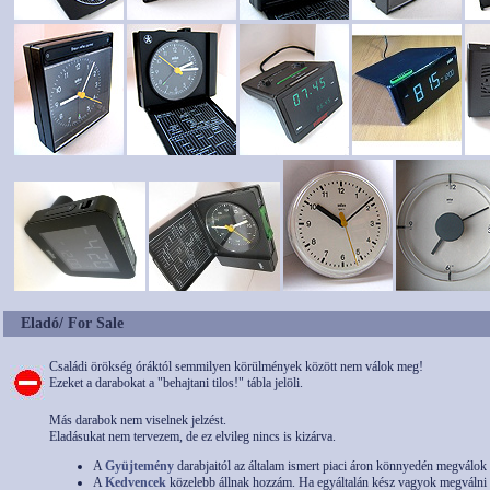
Eladó/ For Sale
Családi örökség óráktól semmilyen körülmények között nem válok meg!
Ezeket a darabokat a "behajtani tilos!" tábla jelöli.
Más darabok nem viselnek jelzést.
Eladásukat nem tervezem, de ez elvileg nincs is kizárva.
A
Gyüjtemény
darabjaitól az általam ismert piaci áron könnyedén megválok
A
Kedvencek
közelebb állnak hozzám. Ha egyáltalán kész vagyok megválni az