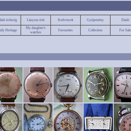
ládi örökség
Lányom órái
Kedvencek
Gyüjtemény
Eladó
My daughter's
ily Heritage
Favourites
Collection
For Sale
watches