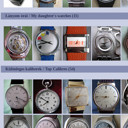
Lányom órái / My daughter's watches (11)
Különleges kaliberek / Top Calibres (54)