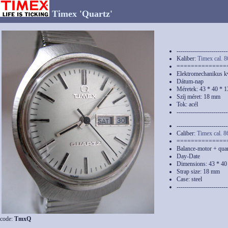
Timex 'Quartz'
-------------------------
Kaliber:
Timex cal. 8
==============
Elektromechanikus k
Dátum-nap
Méretek: 43 * 40 * 
Szíj méret: 18 mm
Tok: acél
-------------------------
-------------------------
Caliber:
Timex cal. 8
==============
Balance-motor + quar
Day-Date
Dimensions: 43 * 4
Strap size: 18 mm
Case: steel
-------------------------
code:
TmxQ