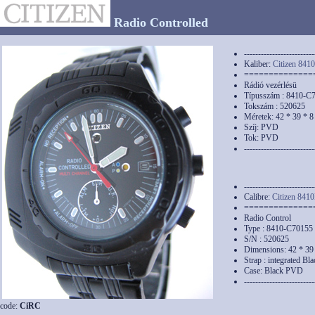
Radio Controlled
-------------------------
Kaliber:
Citizen 841
==============
Rádió vezérlésü
Típusszám : 8410-C
Tokszám : 520625
Méretek: 42 * 39 * 
Szíj: PVD
Tok: PVD
-------------------------
-------------------------
Calibre:
Citizen 841
==============
Radio Control
Type : 8410-C70155
S/N : 520625
Dimensions: 42 * 39
Strap : integrated B
Case: Black PVD
-------------------------
code:
CiRC