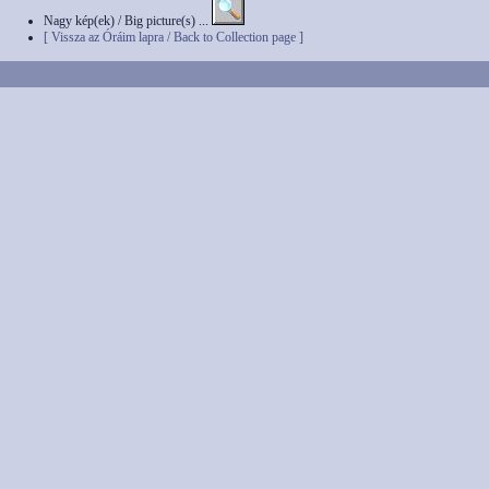
Nagy kép(ek) / Big picture(s) ...
[ Vissza az Óráim lapra / Back to Collection page ]