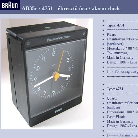
AB35r / 4751 - ébresztö óra / alarm clock
-------------------------
Típus:
4751
==============
Kvarc
r = infravrös reflex v
(szerkezet)
Méretek: 70 * 88 * 
Tok: müanyag
Made in Germany
Design: 1987 - Lubs
-------------------------
[ --> Pontosság vizsg
-------------------------
-------------------------
Type:
4751
==============
Quartz
r = infrared reflex co
(calibre)
Dimensions: 100 * 
Case: Plastic
Made in Germany
Design: 1987 - Lubs
-------------------------
[ ------> Accuracy Tes