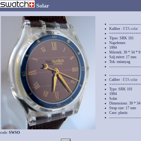
Solar
-------------------------
Kaliber :
ETA solar
==============
Típus: SRK 101
Napelemes
1994
Méretek: 39 * 34 * 
Szíj méret: 17 mm
Tok: müanyag
-------------------------
-------------------------
Caliber :
ETA solar
==============
Type: SRK 101
1994
Solar
Dimensions: 39 * 34
Strap size: 17 mm
Case: plastic
-------------------------
code:
SWSO