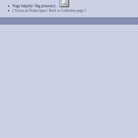
Nagy kép(ek) / Big picture(s) ...
[ Vissza az Óráim lapra / Back to Collection page ]