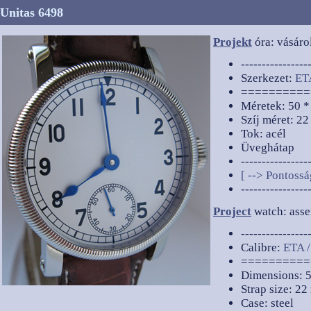
Unitas 6498
Projekt
óra: vásárol
----------------
Szerkezet:
ETA
==========
Méretek: 50 *
Szíj méret: 2
Tok: acél
Üveghátap
----------------
[ --> Pontossá
----------------
Project
watch: asse
----------------
Calibre:
ETA /
==========
Dimensions: 
Strap size: 2
Case: steel