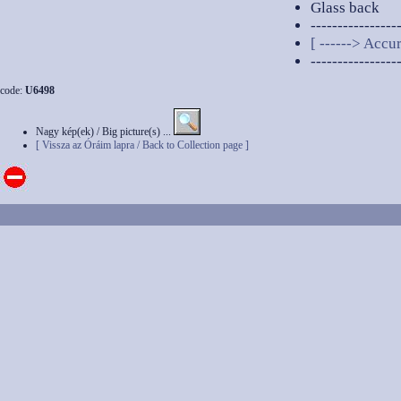
Glass back
----------------
[ ------> Accur
----------------
code:
U6498
Nagy kép(ek) / Big picture(s) ...
[ Vissza az Óráim lapra / Back to Collection page ]