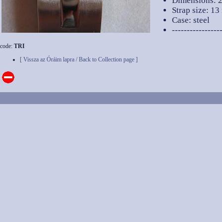
Dimensions: 2
Strap size: 1
Case: steel
----------------
code:
TRI
[ Vissza az Óráim lapra / Back to Collection page ]