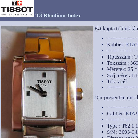
T3 Rhodium Index
Ezt kapta tölünk lá
----------------
Kaliber:
ETA 
==========
Típusszám : T
Tokszám : 36
Méretek: 25 *
Szíj méret: 1
Tok: acél
----------------
Our present to our d
----------------
Caliber:
ETA 
==========
Type : T62.1.
S/N : 3693-9