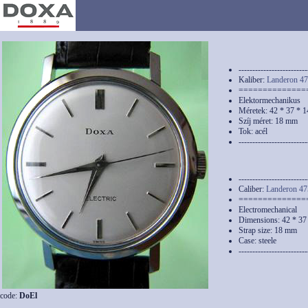
-------------------------
Kaliber:
Landeron 4
==============
Elektormechanikus
Méretek: 42 * 37 * 
Szíj méret: 18 mm
Tok: acél
-------------------------
-------------------------
Caliber:
Landeron 47
==============
Electromechanical
Dimensions: 42 * 3
Strap size: 18 mm
Case: steele
-------------------------
code:
DoEl