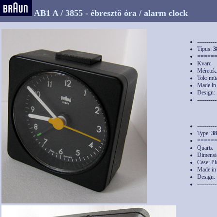
AB1 A / 3855 - ébresztö óra / alarm clock
----------
Típus:
3
=====
Kvarc
Méretek
Tok: mü
Made in
Design:
----------
----------
Type:
38
=====
Quartz
Dimensi
Case: Pl
Made in
Design:
----------