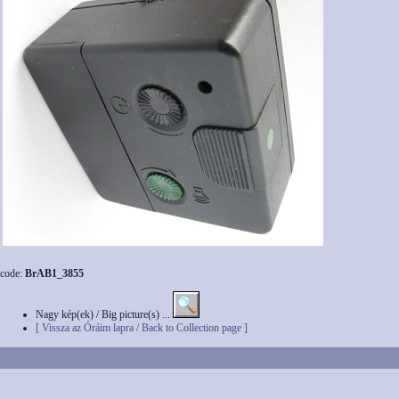
code:
BrAB1_3855
Nagy kép(ek) / Big picture(s) ...
[ Vissza az Óráim lapra / Back to Collection page ]