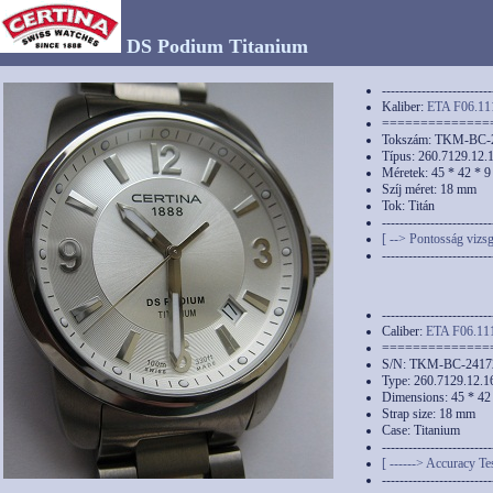
DS Podium Titanium
-------------------------
Kaliber:
ETA F06.11
==============
Tokszám: TKM-BC-
Típus: 260.7129.12.
Méretek: 45 * 42 * 
Szíj méret: 18 mm
Tok: Titán
-------------------------
[ --> Pontosság vizsg
-------------------------
-------------------------
Caliber:
ETA F06.11
==============
S/N: TKM-BC-241
Type: 260.7129.12.1
Dimensions: 45 * 42
Strap size: 18 mm
Case: Titanium
-------------------------
[ ------> Accuracy Tes
-------------------------