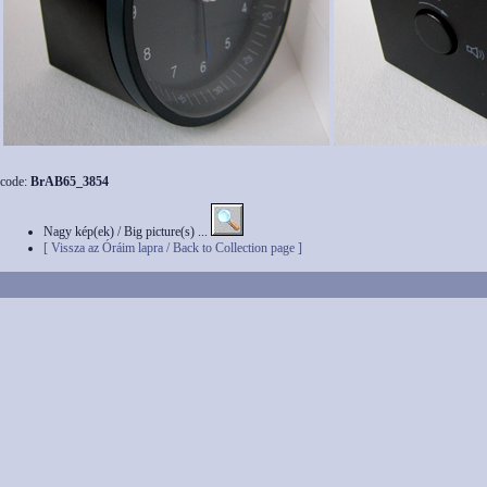
code:
BrAB65_3854
Nagy kép(ek) / Big picture(s) ...
[ Vissza az Óráim lapra / Back to Collection page ]