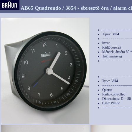
AB65 Quadrondo / 3854 - ébresztö óra / alarm c
-------------------------
Típus:
3854
==============
kvarc
Rádióvezérelt
Méretek: átmérö 80 
Tok: müanyag
-------------------------
-------------------------
Type:
3854
==============
Quartz
Radio controlled
Dimensions: D = 80
Case: Plastic
-------------------------