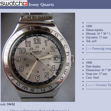
Irony Quartz
-------------------------
1998
Dátum kijelzés
Méretek: 41 * 38 * 
Szíj méret: 17 mm
Tok: acél
-------------------------
[ --> Pontosság vizsg
-------------------------
-------------------------
1998
Date display
Dimensions: 41 * 3
Strap size: 17 mm
Case: Steel
-------------------------
[ ------> Accuracy Tes
-------------------------
code:
SWAI