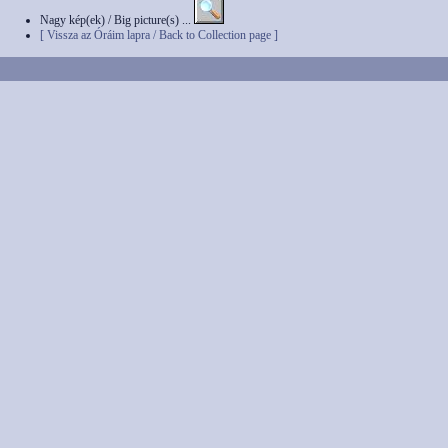
Nagy kép(ek) / Big picture(s) ...
[ Vissza az Óráim lapra / Back to Collection page ]