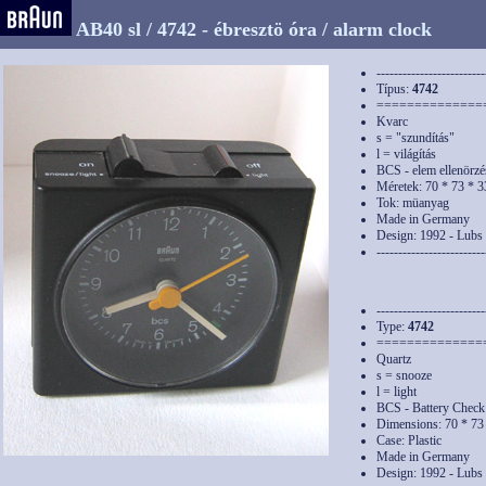
AB40 sl / 4742 - ébresztö óra / alarm clock
-------------------------
Típus:
4742
==============
Kvarc
s = "szundítás"
l = világítás
BCS - elem ellenörzé
Méretek: 70 * 73 * 
Tok: müanyag
Made in Germany
Design: 1992 - Lubs
-------------------------
-------------------------
Type:
4742
==============
Quartz
s = snooze
l = light
BCS - Battery Check
Dimensions: 70 * 7
Case: Plastic
Made in Germany
Design: 1992 - Lubs