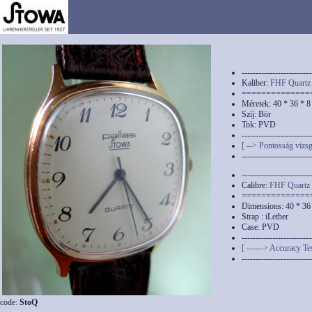
-------------------------
Kaliber:
FHF Quartz
==============
Méretek: 40 * 36 * 
Szíj: Bör
Tok: PVD
-------------------------
[ --> Pontosság vizsg
-------------------------
-------------------------
Calibre:
FHF Quartz
==============
Dimensions: 40 * 36
Strap : iLether
Case: PVD
-------------------------
[ ------> Accuracy Tes
-------------------------
code:
StoQ