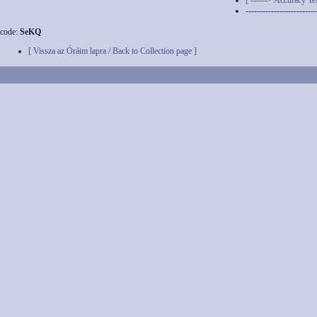
[ ------> Accuracy Tes
-------------------------
code:
SeKQ
[ Vissza az Óráim lapra / Back to Collection page ]