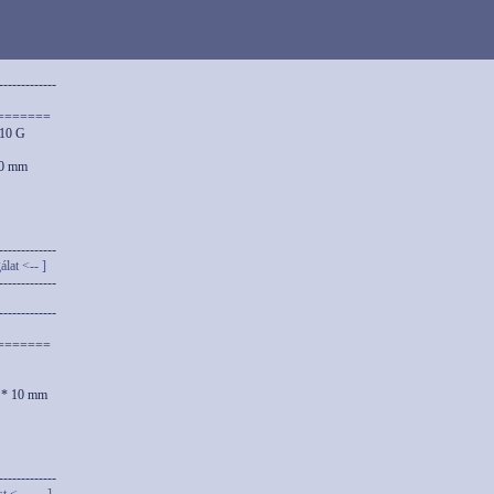
-------------
=======
010 G
10 mm
-------------
álat <-- ]
-------------
-------------
=======
7 * 10 mm
-------------