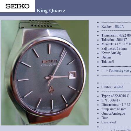
King Quartz
-------------------------
Kaliber :
4826A
==============
Típusszám : 4822-8
Tokszám : 506417
Méretek: 41 * 37 * 
Szíj méret: 18 mm
Kvarc Analóg
Dátum
Tok: acél
-------------------------
[ --> Pontosság vizsg
-------------------------
-------------------------
Caliber :
4826A
==============
Type : 4822-8010 G
S/N : 506417
Dimensions: 41 * 3
Strap size: 18 mm
Quartz Analogue
Date
Case: steel
-------------------------