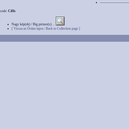
-------------------------
code:
CiHs
Nagy kép(ek) / Big picture(s) ...
[ Vissza az Óráim lapra / Back to Collection page ]