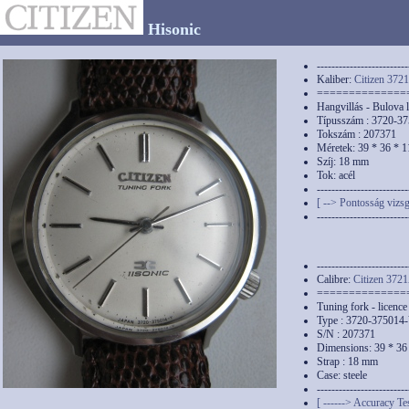
Hisonic
-------------------------
Kaliber:
Citizen 372
==============
Hangvillás - Bulova l
Típusszám : 3720-3
Tokszám : 207371
Méretek: 39 * 36 * 
Szíj: 18 mm
Tok: acél
-------------------------
[ --> Pontosság vizsg
-------------------------
-------------------------
Calibre:
Citizen 372
==============
Tuning fork - licenc
Type : 3720-375014
S/N : 207371
Dimensions: 39 * 3
Strap : 18 mm
Case: steele
-------------------------
[ ------> Accuracy Tes