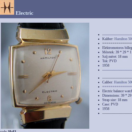
Electric
-------------------------
Kaliber:
Hamilton 50
==============
Elektromotoros bille
Méretek: 39 * 29 * 
Szíj méret: 18 mm
Tok: PVD
1958
-------------------------
-------------------------
Caliber:
Hamilton 50
==============
Electric balance watc
Dimensions: 39 * 2
Strap size: 18 mm
Case: PVD
1958
-------------------------
code:
HaEl