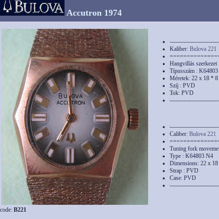
Accutron 1974
-------------------------
Kaliber:
Bulova 221
==============
Hangvillás szerkezet
Típusszám : K64803
Méretek: 22 x 18 * 
Szíj : PVD
Tok: PVD
-------------------------
-------------------------
Caliber:
Bulova 221
==============
Tuning fork moveme
Type : K64803 N4
Dimensions: 22 x 18
Strap : PVD
Case: PVD
-------------------------
code:
B221