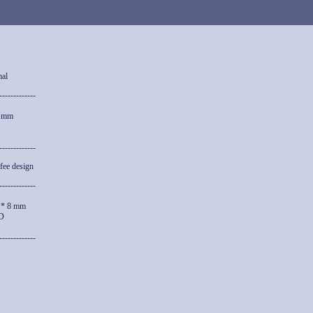
mal
-------------
8 mm
-------------
fee design
-------------
 * 8 mm
VD
-------------