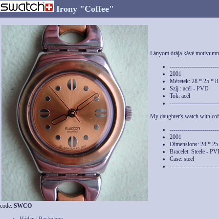
Irony "Coffee"
Lányom órája kávé motívum
-------------------------
2001
Méretek: 28 * 25 * 
Szíj : acél - PVD
Tok: acél
-------------------------
My daughter's watch with cof
-------------------------
2001
Dimensions: 28 * 25
Bracelet: Steele - P
Case: steel
-------------------------
code:
SWCO