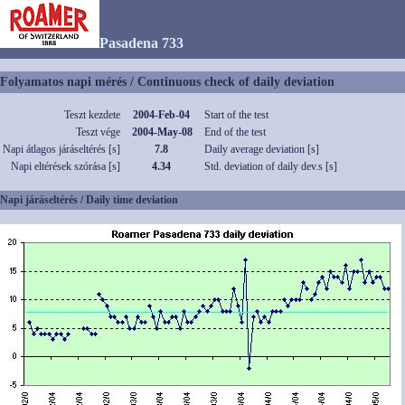
Pasadena 733
Folyamatos napi mérés / Continuous check of daily deviation
Teszt kezdete
2004-Feb-04
Start of the test
Teszt vége
2004-May-08
End of the test
Napi átlagos járáseltérés [s]
7.8
Daily average deviation [s]
Napi eltérések szórása [s]
4.34
Std. deviation of daily dev.s [s]
Napi járáseltérés / Daily time deviation