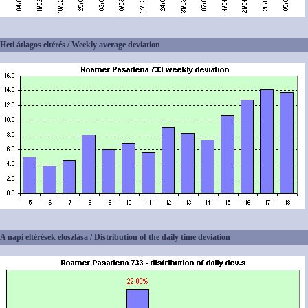
Heti átlagos eltérés / Weekly average deviation
A napi eltérések eloszlása / Distribution of the daily time deviation