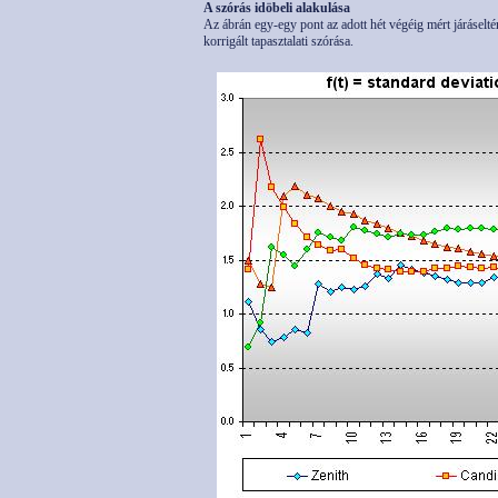
A szórás idöbeli alakulása
Az ábrán egy-egy pont az adott hét végéig mért járáselté
korrigált tapasztalati szórása.