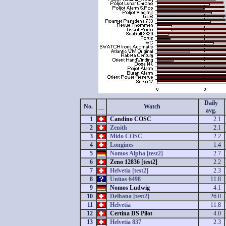
Daily
No.
__
Watch
avg.
1
Candino COSC
2.1
2
Zenith
2.1
3
Mido COSC
2.2
4
Longines
1.4
5
Nomos Alpha [test2]
2.7
6
Zeno 12836 [test2]
2.2
7
Helvetia [test2]
2.3
8
Unitas 6498
11.8
9
Nomos Ludwig
4.1
10
Delbana [test2]
26.0
11
Helvetia
11.8
12
Certina DS Pilot
4.0
13
Helvetia 837
2.3