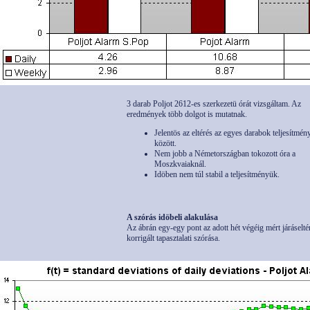
3 darab Poljot 2612-es szerkezetü órát vizsgáltam. Az
eredmények több dolgot is mutatnak.
Jelentös az eltérés az egyes darabok teljesítmén
között.
Nem jobb a Németországban tokozott óra a
Moszkvaiaknál.
Idöben nem túl stabil a teljesítményük.
A szórás idöbeli alakulása
Az ábrán egy-egy pont az adott hét végéig mért járáselté
korrigált tapasztalati szórása.