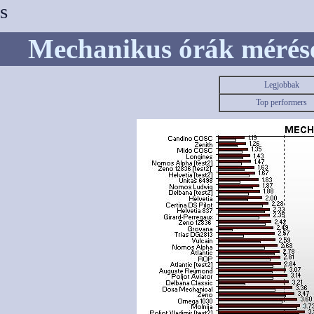
s
Mechanikus órák mérése /
Legjobbak
Top performers