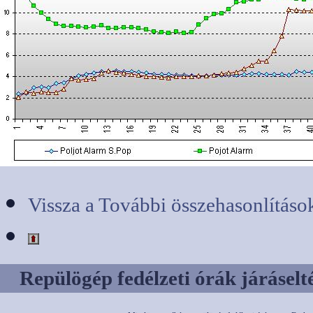
Vissza a További összehasonlításo
Repülögép fedélzeti órák járáselté