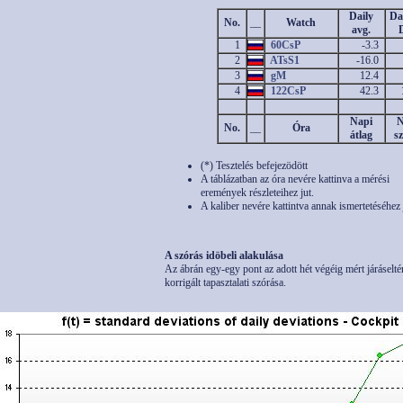
Daily
Dai
No.
__
Watch
avg.
D
1
60CsP
-3.3
2
ATsS1
-16.0
3
gM
12.4
4
122CsP
42.3
Napi
N
No.
__
Óra
átlag
s
(*) Tesztelés befejezödött
A táblázatban az óra nevére kattinva a mérési
eremények részleteihez jut.
A kaliber nevére kattintva annak ismertetéséhez 
A szórás idöbeli alakulása
Az ábrán egy-egy pont az adott hét végéig mért járáselté
korrigált tapasztalati szórása.