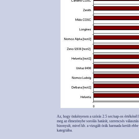
Az, hogy önkényesen a szórás 2.5 sec/nap-os értékénél
meg az élmezönybe sorolás határát, szerencsés választá
bizonyult, mivel kb. a vizsgált órák harmada került ebbe
kategriába.