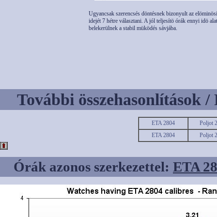
Ugyancsak szerencsés döntésnek bizonyult az elöminösí
idejét 7 hétre választani. A jól teljesítö órák ennyi idö alat
belekerülnek a stabil müködés sávjába.
További összehasonlítások / 
ETA 2804
Poljot 
ETA 2804
Poljot 
Órák azonos szerkezettel:
ETA 2