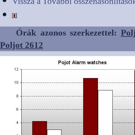
Vissza a További összehasonlításo
Órák azonos szerkezettel:
Pol
Poljot 2612