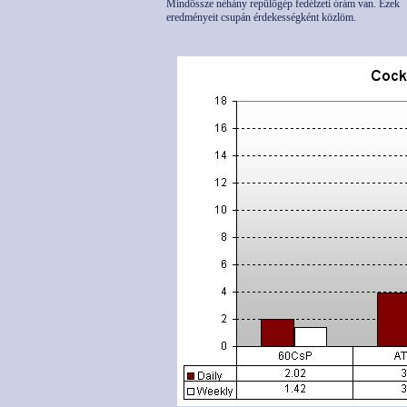
Mindössze néhány repülögép fedélzeti órám van. Ezek
eredményeit csupán érdekességként közlöm.