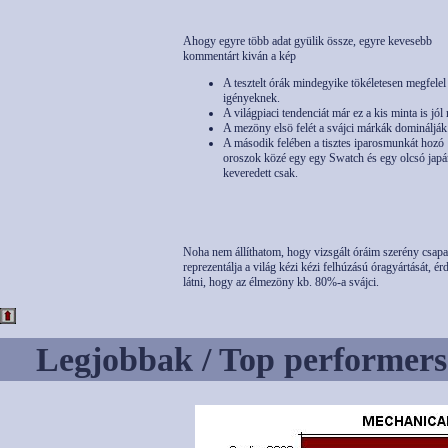
Ahogy egyre több adat gyülik össze, egyre kevesebb
kommentárt kiván a kép
A tesztelt órák mindegyike tökéletesen megfelel
igényeknek.
A világpiaci tendenciát már ez a kis minta is jól 
A mezöny elsö felét a svájci márkák dominálják
A második felében a tisztes iparosmunkát hozó
oroszok közé egy egy Swatch és egy olcsó japá
keveredett csak.
Noha nem állíthatom, hogy vizsgált óráim szerény csapa
reprezentálja a világ kézi kézi felhúzású óragyártását, ér
látni, hogy az élmezöny kb. 80%-a svájci.
Legjobbak / Top performers