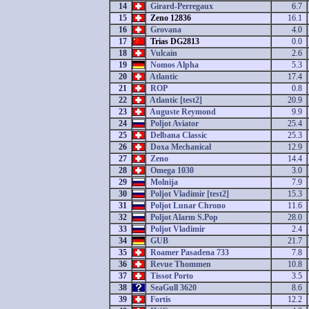
14
Girard-Perregaux
6.7
15
Zeno 12836
16.1
16
Grovana
4.0
17
Trias DG2813
0.0
18
Vulcain
2.6
19
Nomos Alpha
5.3
20
Atlantic
17.4
21
ROP
0.8
22
Atlantic [test2]
20.9
23
Auguste Reymond
9.9
24
Poljot Aviator
25.4
25
Delbana Classic
25.3
26
Doxa Mechanical
12.9
27
Zeno
14.4
28
Omega 1030
3.0
29
Molnija
7.9
30
Poljot Vladimir [test2]
15.3
31
Poljot Lunar Chrono
11.6
32
Poljot Alarm S.Pop
28.0
33
Poljot Vladimir
2.4
34
GUB
21.7
35
Roamer Pasadena 733
7.8
36
Revue Thommen
10.8
37
Tissot Porto
3.5
38
SeaGull 3620
8.6
39
Fortis
12.2