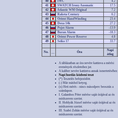
40
IWC
4.2
41
SWATCH Irony Auomatic
17.5
42
Atlantic WM Original
7.2
43
Raketa Century
6.2
44
Orient HandWinding
23.4
45
Doxa 14k
27.2
46
Pojot Alarm
-13.9
47
Buran Alarm
-18.3
48
Orient Power Reserve
4.8
49
Seiko 17
33.7
Napi
No.
__
Óra
átlag
A táblázatban az óra nevére kattinva a mérési
eremények részleteihez jut.
A kaliber nevére kattintva annak ismertetéséhez 
Napi hordás közbeni teszt
(*) Tesztelés befejezödött.
(-) Már máshol ketyeg.
(x) Heti mérés - nincs másodperc beosztás a
számlapon.
I. Galambos Péter mérése saját órájával az én
módszerem szerint.
II. Hoblyák József mérése saját órájával az én
módszerem szerint.
III. Szabó Zoltán mérése saját órájával az én
módszerem szerint.