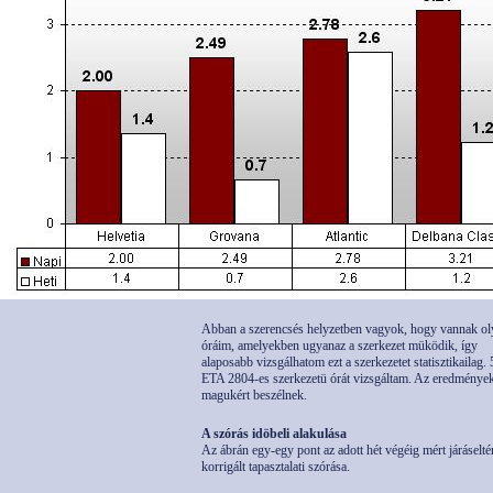
Abban a szerencsés helyzetben vagyok, hogy vannak ol
óráim, amelyekben ugyanaz a szerkezet müködik, így
alaposabb vizsgálhatom ezt a szerkezetet statisztikailag. 
ETA 2804-es szerkezetü órát vizsgáltam. Az eredménye
magukért beszélnek.
A szórás idöbeli alakulása
Az ábrán egy-egy pont az adott hét végéig mért járáselté
korrigált tapasztalati szórása.