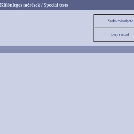
Különleges mérések / Special tests
Szökö másodperc
Leap second