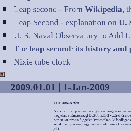
Leap second - From
Wikipedia
, 
Leap Second - explanation on
U. 
U. S. Naval Observatory to Add L
The
leap second
: its
history and 
Nixie tube clock
2009.01.01 | 1-Jan-2009
Saját megfigyelés
A kísérlet fö célja annak megfigyelése, hogy a szökömá
megjelent a németországi DCF77 adóról vezérelt órákoo
nem mutatkozott a független kvarcórákon. Másodlagos c
annak megfigyelése, hogy minden rádióvezérelt óra vette
jelet.