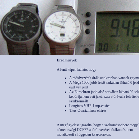
Eredmények
A fenti képen látható, hogy
A rádióvezérelt órák szinkronban vannak egymá
A Mega 1000 jobb felsö sarkában látható 0 jelz
éjjel vett jelet
Az Eurochron jobb alsó sarkában látható 02 jelz
két órája nem vett jelet, azaz 3 órával a felvétel e
szinkronizált
Longines VHP 1 mp-et siet
Titus Quartz nincs eltérés.
A megfigyelése igazolta, hogy a szökömásodperc megjel
németországi DCF77 adóról vezérelt órákon és nem
mutatkozott a független kvarcórákon.