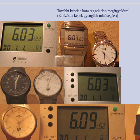
További képek a kora reggeli elsö megfigyelésröl.
(Elnézést a képek gyengébb minöségéért)