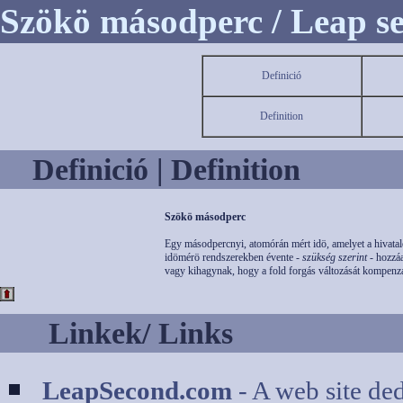
Szökö másodperc / Leap s
Definició
Definition
Definició | Definition
Szökö másodperc
Egy másodpercnyi, atomórán mért idö, amelyet a hivatal
idömérö rendszerekben évente -
szükség szerint
- hozzá
vagy kihagynak, hogy a fold forgás változását kompenzá
Linkek/ Links
LeapSecond.com
- A web site de