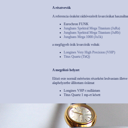
A résztvevök
A referencia óraként rádióvezérelt kvarcórákat használta
Eurochron FUNK
Junghans Spektral Mega Titanium (JuRa)
Junghans Spektral Mega Titanium (JuRb)
Junghans Mega 1000 (Ju1k)
a megfigyelt órák kvarcórák voltak:
Longines Very High Precision (VHP)
Titus Quartz (TitQ)
A megelözö helyzet
Elözö este normál méréseim részeként leolvastam illetve
alaphelyzetbe állítottam óráimat
Longines VHP-t nulláztam
Titus Quartz 1 mp-et késett