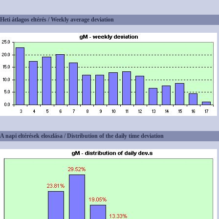
Heti átlagos eltérés / Weekly average deviation
A napi eltérések eloszlása / Distribution of the daily time deviation