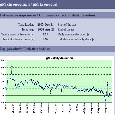
gM chronograph / gM kronográf
Folyamatos napi mérés / Continuous check of daily deviation
Teszt kezdete
2005-Dec-31
Start of the test
Teszt vége
2006-Apr-29
End of the test
Napi átlagos járáseltérés [s]
12.4
Daily average deviation [s]
Napi eltérések szórása [s]
6.97
Std. deviation of daily dev.s [s]
Napi járáseltérés / Daily time deviation