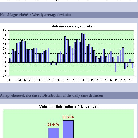
Heti átlagos eltérés / Weekly average deviation
A napi eltérések eloszlása / Distribution of the daily time deviation