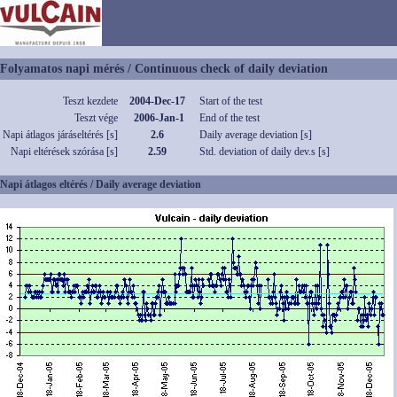
Folyamatos napi mérés / Continuous check of daily deviation
Teszt kezdete
2004-Dec-17
Start of the test
Teszt vége
2006-Jan-1
End of the test
Napi átlagos járáseltérés [s]
2.6
Daily average deviation [s]
Napi eltérések szórása [s]
2.59
Std. deviation of daily dev.s [s]
Napi átlagos eltérés / Daily average deviation