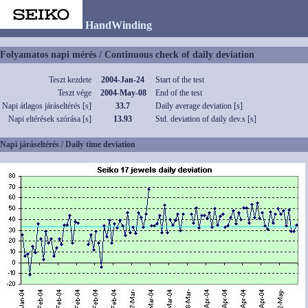
HandWinding
Folyamatos napi mérés / Continuous check of daily deviation
Teszt kezdete
2004-Jan-24
Start of the test
Teszt vége
2004-May-08
End of the test
Napi átlagos járáseltérés [s]
33.7
Daily average deviation [s]
Napi eltérések szórása [s]
13.93
Std. deviation of daily dev.s [s]
Napi járáseltérés / Daily time deviation