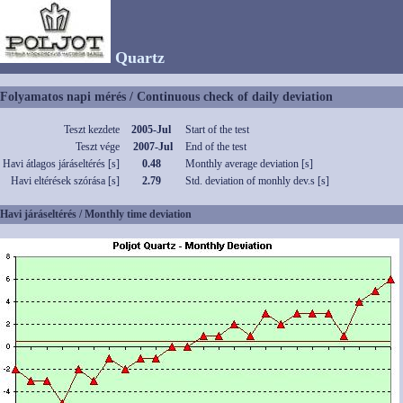
Quartz
Folyamatos napi mérés / Continuous check of daily deviation
Teszt kezdete
2005-Jul
Start of the test
Teszt vége
2007-Jul
End of the test
Havi átlagos járáseltérés [s]
0.48
Monthly average deviation [s]
Havi eltérések szórása [s]
2.79
Std. deviation of monhly dev.s [s]
Havi járáseltérés / Monthly time deviation