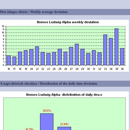
Heti átlagos eltérés / Weekly average deviation
A napi eltérések eloszlása / Distribution of the daily time deviation