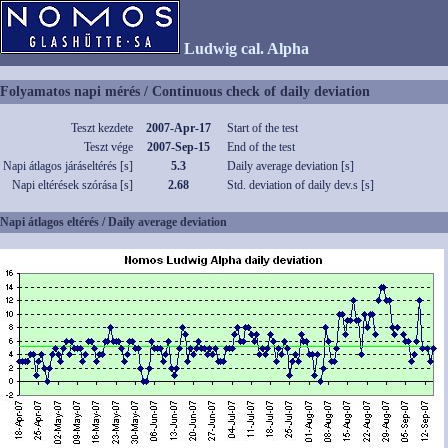
Ludwig cal. Alpha
Folyamatos napi mérés / Continuous check of daily deviation
Teszt kezdete
2007-Apr-17
Start of the test
Teszt vége
2007-Sep-15
End of the test
Napi átlagos járáseltérés [s]
5.3
Daily average deviation [s]
Napi eltérések szórása [s]
2.68
Std. deviation of daily dev.s [s]
Napi átlagos eltérés / Daily average deviation