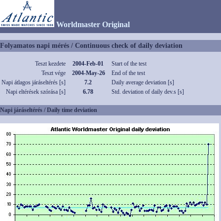
Worldmaster Original
Folyamatos napi mérés / Continuous check of daily deviation
Teszt kezdete
2004-Feb-01
Start of the test
Teszt vége
2004-May-26
End of the test
Napi átlagos járáseltérés [s]
7.2
Daily average deviation [s]
Napi eltérések szórása [s]
6.78
Std. deviation of daily dev.s [s]
Napi járáseltérés / Daily time deviation