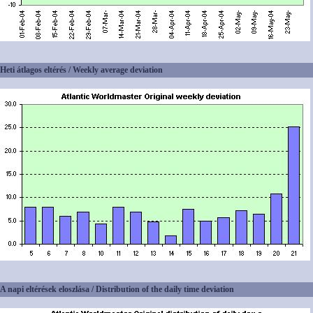
Heti átlagos eltérés / Weekly average deviation
A napi eltérések eloszlása / Distribution of the daily time deviation