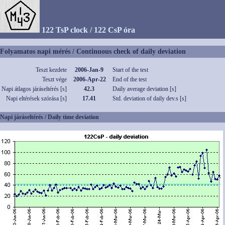
122 TsP clock / 122 CsP óra
Folyamatos napi mérés / Continuous check of daily deviation
Teszt kezdete
2006-Jan-9
Start of the test
Teszt vége
2006-Apr-22
End of the test
Napi átlagos járáseltérés [s]
42.3
Daily average deviation [s]
Napi eltérések szórása [s]
17.41
Std. deviation of daily dev.s [s]
Napi járáseltérés / Daily time deviation