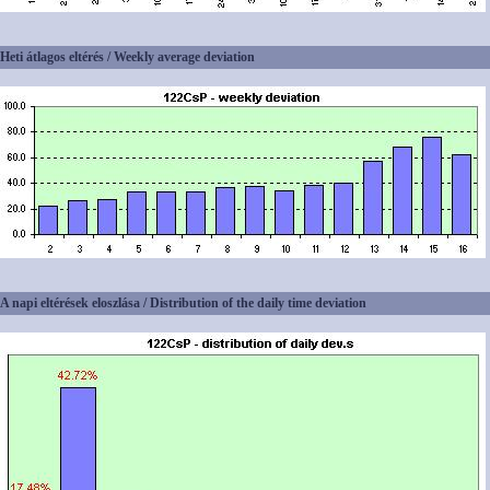
Heti átlagos eltérés / Weekly average deviation
A napi eltérések eloszlása / Distribution of the daily time deviation