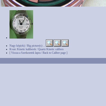
Nagy kép(ek) / Big picture(s) ...
Kvarc Kinetic kaliberek / Quartz Kinetic calibres
[ Vissza a Szerkezetek lapra / Back to Caliber page ]