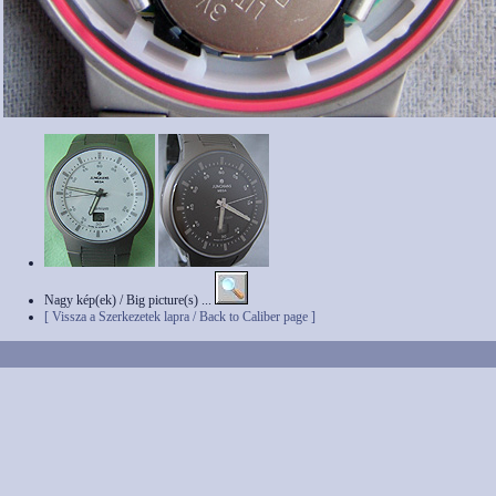
Nagy kép(ek) / Big picture(s) ...
[ Vissza a Szerkezetek lapra / Back to Caliber page ]