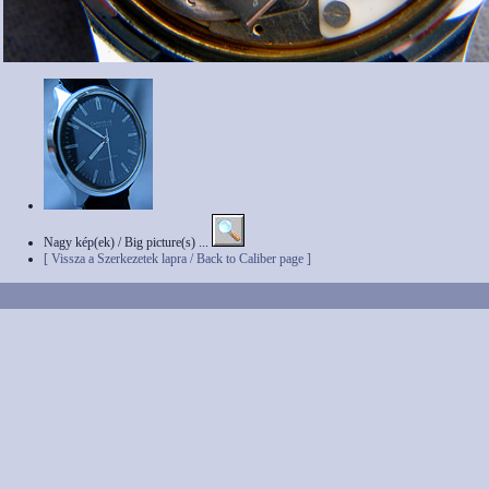
Nagy kép(ek) / Big picture(s) ...
[ Vissza a Szerkezetek lapra / Back to Caliber page ]